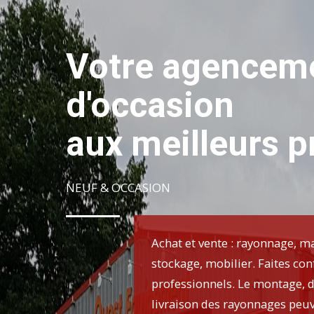
Votre agencem
d'occasion
aux meilleurs pr
NEUF & OCCASION
Achat et vente : rayonnage, ma
stockage, mobilier. Faites con
professionnels. Le montage, 
livraison des rayonnages peuv