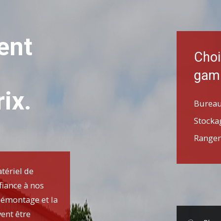
ent
Choi
ga
ix.
Burea
Stocka
Range
tériel de
fiance à nos
démontage et la
ent être