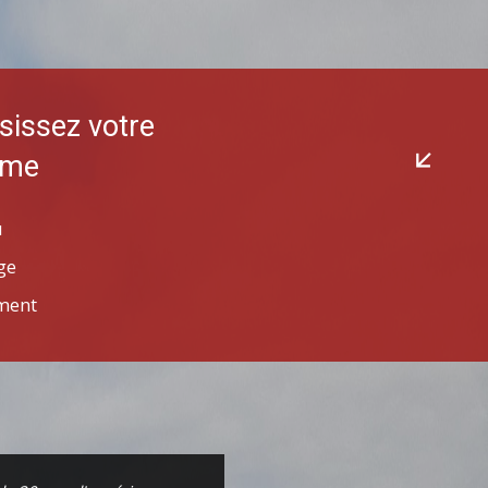
sissez votre
mme
u
ge
ment